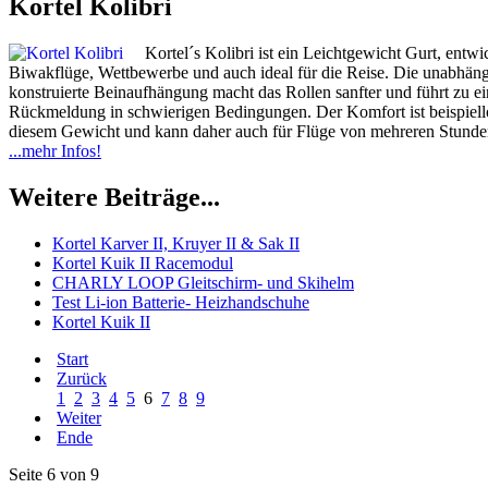
Kortel Kolibri
Kortel´s Kolibri ist ein Leichtgewicht Gurt, entwi
Biwakflüge, Wettbewerbe und auch ideal für die Reise. Die unabhän
konstruierte Beinaufhängung macht das Rollen sanfter und führt zu ei
Rückmeldung in schwierigen Bedingungen. Der Komfort ist beispiell
diesem Gewicht und kann daher auch für Flüge von mehreren Stund
...mehr Infos!
Weitere Beiträge...
Kortel Karver II, Kruyer II & Sak II
Kortel Kuik II Racemodul
CHARLY LOOP Gleitschirm- und Skihelm
Test Li-ion Batterie- Heizhandschuhe
Kortel Kuik II
Start
Zurück
1
2
3
4
5
6
7
8
9
Weiter
Ende
Seite 6 von 9