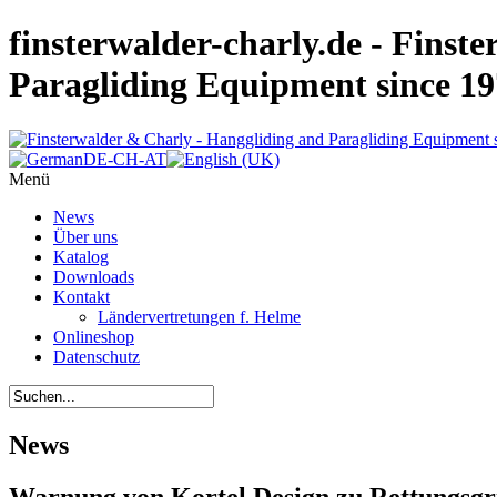
finsterwalder-charly.de - Finst
Paragliding Equipment since 1
Menü
News
Über uns
Katalog
Downloads
Kontakt
Ländervertretungen f. Helme
Onlineshop
Datenschutz
News
Warnung von Kortel Design zu Rettungsgr