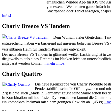
erhältlichen Windoo App für iOS und And
gemessenen Wetterdaten ganz einfach in 
Smartphone oder Tablet anzeigen, abspe
Infos!
Charly Breeze VS Tandem
Dem Wunsch vieler Gleitschirm Tan
entsprechend, haben wir basierend auf unserem beliebten Breeze VS 
verstellbaren Helm für Tandem-Passagiere entwickelt.
Der neue Breeze VS Tandem in glänzend weißer Lackierung ist in zwe
die jeweils mittels eines Drehrads im Nacken leicht an unterschiedl
angepasst werden können.
...mehr Infos!
Charly Quattro
Die neue Kreuzkappe von Charly Produkte besti
Pendelstabilität, schnelle Öffnungszeiten und m
27g leichte Tuch „Made in Germany" zeigte seine Stärke schon bei de
In Kombination mit hochfesten Dyneemaleinen kommt die Quattro tro
ein kompaktes Packmaß mit einem geringen Gewicht ab 1,45 kg
...m