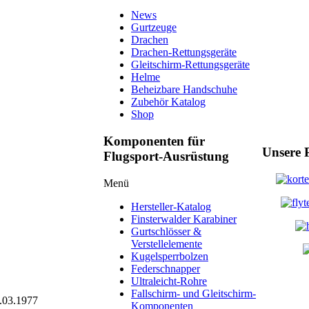
News
Gurtzeuge
Drachen
Drachen-Rettungsgeräte
Gleitschirm-Rettungsgeräte
Helme
Beheizbare Handschuhe
Zubehör Katalog
Shop
Komponenten für
Unsere 
Flugsport-Ausrüstung
Menü
Hersteller-Katalog
Finsterwalder Karabiner
Gurtschlösser &
Verstellelemente
Kugelsperrbolzen
Federschnapper
Ultraleicht-Rohre
Fallschirm- und Gleitschirm-
4.03.1977
Komponenten