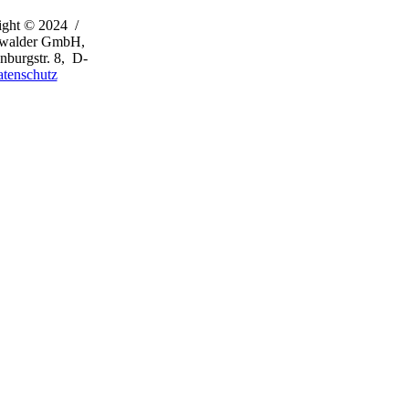
ight © 2024 /
rwalder GmbH,
burgstr. 8, D-
tenschutz